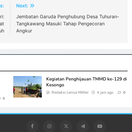
s:
Next:
i:
Jembatan Garuda Penghubung Desa Tuhuran-
at
Tangkawang Masuki Tahap Pengecoran
uh
Angkur
Kegiatan Penghijauan TMMD ke-129 di
m
Kesongo
Redaksi Lensa Militer
4 jam ago
0
0