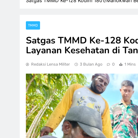
Satgas TMMD Ke-128 Kodim 1801/Manokwari Ber
TMMD
Satgas TMMD Ke-128 Kod
Layanan Kesehatan di Ta
Redaksi Lensa Militer
3 Bulan Ago
0
1 Mins