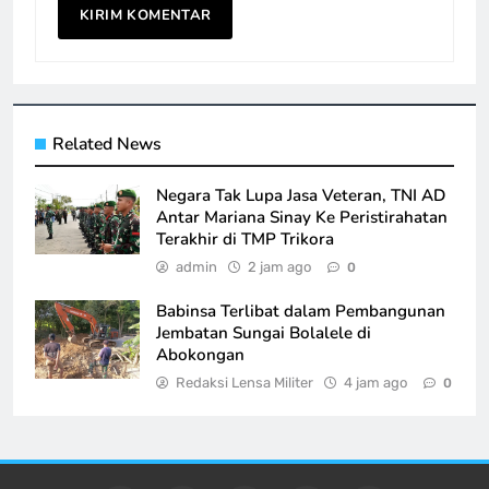
Related News
Negara Tak Lupa Jasa Veteran, TNI AD
Antar Mariana Sinay Ke Peristirahatan
Terakhir di TMP Trikora
admin
2 jam ago
0
Babinsa Terlibat dalam Pembangunan
Jembatan Sungai Bolalele di
Abokongan
Redaksi Lensa Militer
4 jam ago
0