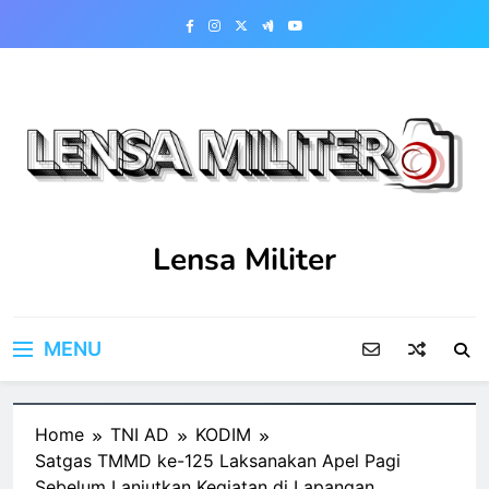
Skip
to
content
Lensa Militer
MENU
Home
TNI AD
KODIM
Satgas TMMD ke-125 Laksanakan Apel Pagi
Sebelum Lanjutkan Kegiatan di Lapangan