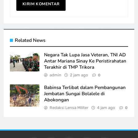
Related News
Negara Tak Lupa Jasa Veteran, TNI AD
Antar Mariana Sinay Ke Peristirahatan
Terakhir di TMP Trikora
admin
2 jam ago
0
Babinsa Terlibat dalam Pembangunan
Jembatan Sungai Bolalele di
Abokongan
Redaksi Lensa Militer
4 jam ago
0