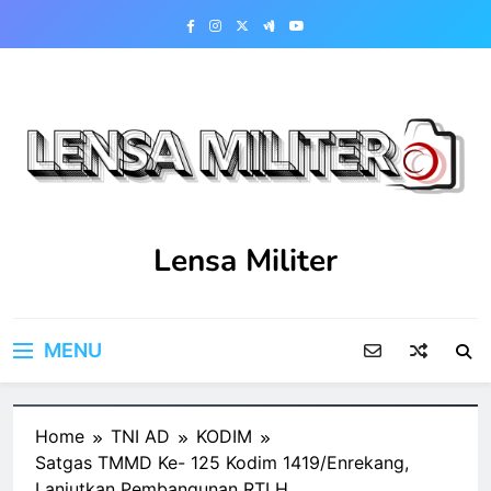
Skip
to
content
Lensa Militer
MENU
Home
TNI AD
KODIM
Satgas TMMD Ke- 125 Kodim 1419/Enrekang,
Lanjutkan Pembangunan RTLH