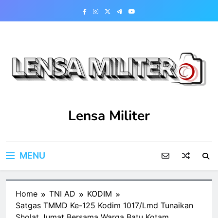
Skip
to
content
Lensa Militer
MENU
Home
TNI AD
KODIM
Satgas TMMD Ke-125 Kodim 1017/Lmd Tunaikan
Sholat Jumat Bersama Warga Batu Kotam