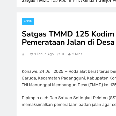
Satgas TMMD 125 Kodim 1417/Kendari Genjot P
KODIM
Satgas TMMD 125 Kodim 
Pemerataan Jalan di Desa
1 Tahun Ago
0
2 Mins
Konawe, 24 Juli 2025 — Roda alat berat terus b
Garuda, Kecamatan Padangguni, Kabupaten Kon
TNI Manunggal Membangun Desa (TMMD) ke-125 
Dipimpin oleh Dan Satuan Setingkat Peleton (SS
memaksimalkan pemerataan badan jalan agar seg