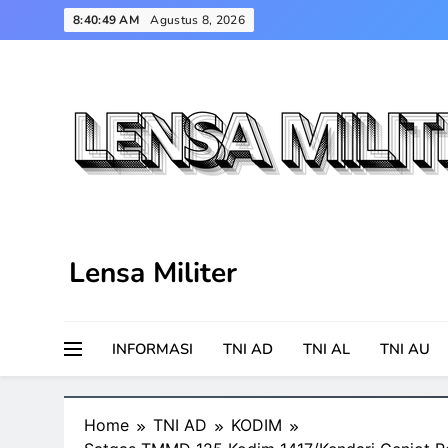
Skip
8:40:50 AM
Agustus 8, 2026
to
content
Lensa Militer
INFORMASI
TNI AD
TNI AL
TNI AU
Home
TNI AD
KODIM