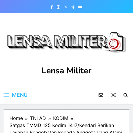
Skip
to
content
Lensa Militer
MENU
Home
TNI AD
KODIM
Satgas TMMD 125 Kodim 1417/Kendari Berikan
Layanan Pengobatan kepada Anggota yang Alami