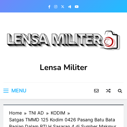
Skip
to
content
Lensa Militer
MENU
Home
TNI AD
KODIM
Satgas TMMD 125 Kodim 0426 Pasang Batu Bata
Bagian Dalam RTLH Sasaran 4 di Sumber Makmur