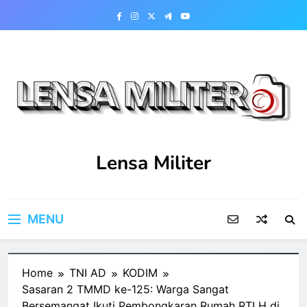
Skip
to
content
Lensa Militer
MENU
Home
TNI AD
KODIM
Sasaran 2 TMMD ke-125: Warga Sangat
Bersemangat Ikuti Pembongkaran Rumah RTLH di