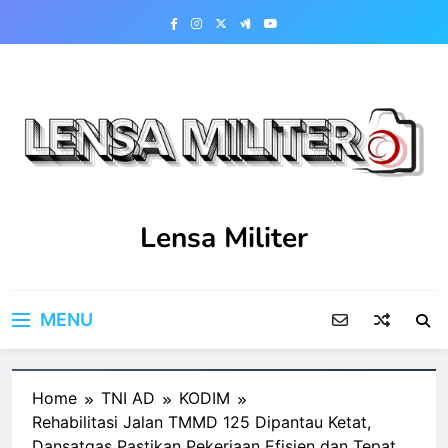
Skip
to
content
Lensa Militer
MENU
Home
TNI AD
KODIM
Rehabilitasi Jalan TMMD 125 Dipantau Ketat,
Dansatgas Pastikan Pekerjaan Efisien dan Tepat