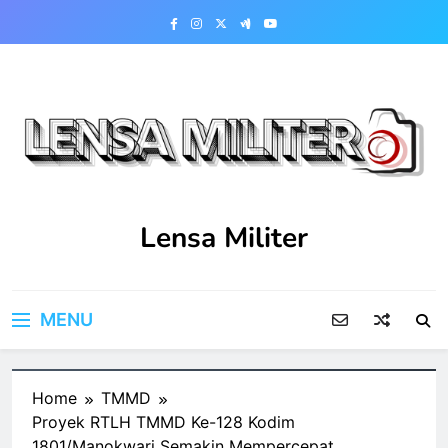
Skip
to
content
Lensa Militer
MENU
Home
TMMD
Proyek RTLH TMMD Ke-128 Kodim
1801/Manokwari Semakin Mempercepat