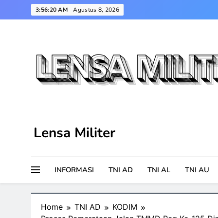
Skip
3:56:21 AM
Agustus 8, 2026
to
content
Lensa Militer
INFORMASI
TNI AD
TNI AL
TNI AU
Home
TNI AD
KODIM