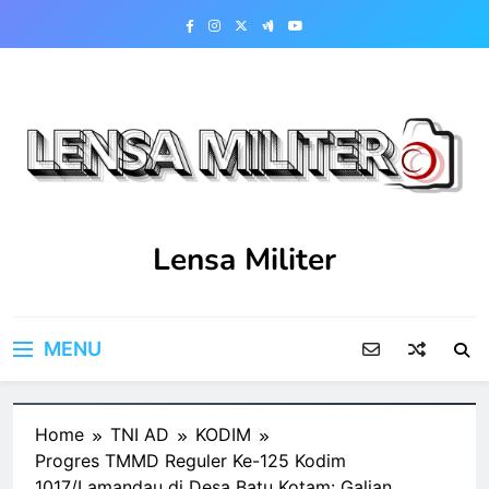
Skip
to
content
Lensa Militer
MENU
Home
TNI AD
KODIM
Progres TMMD Reguler Ke-125 Kodim
1017/Lamandau di Desa Batu Kotam: Galian