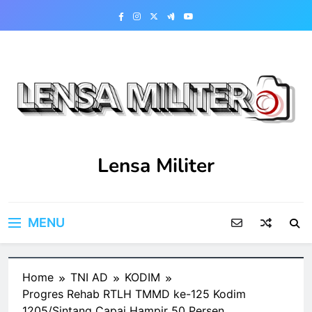
Skip
to
content
Lensa Militer
MENU
Home
TNI AD
KODIM
Progres Rehab RTLH TMMD ke-125 Kodim
1205/Sintang Capai Hampir 50 Persen