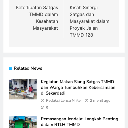
pos
Keterlibatan Satgas
Kisah Sinergi
TMMD dalam
Satgas dan
Kesehatan
Masyarakat dalam
Masyarakat
Proyek Jalan
TMMD 128
Related News
Kegiatan Makan Siang Satgas TMMD
dan Warga Tumbuhkan Kebersamaan
di Sekardadi
Redaksi Lensa Militer
2 menit ago
0
Pemasangan Jendela: Langkah Penting
dalam RTLH TMMD