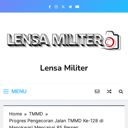
Skip
to
content
Lensa Militer
MENU
Home
TMMD
Progres Pengecoran Jalan TMMD Ke-128 di
Manokwari Mencapai 85 Persen