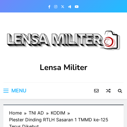
Skip
to
content
Lensa Militer
MENU
Home
TNI AD
KODIM
Plester Dinding RTLH Sasaran 1 TMMD ke-125
Terus Dikebut