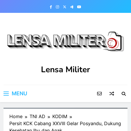
Skip
to
content
Lensa Militer
MENU
Home
TNI AD
KODIM
Persit KCK Cabang XXVIII Gelar Posyandu, Dukung
Kesehatan Ibu dan Anak