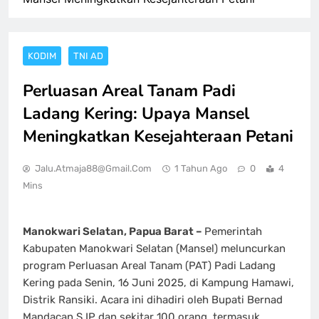
KODIM
TNI AD
Perluasan Areal Tanam Padi
Ladang Kering: Upaya Mansel
Meningkatkan Kesejahteraan Petani
Jalu.atmaja88@gmail.com
1 Tahun Ago
0
4
Mins
Manokwari Selatan, Papua Barat –
Pemerintah
Kabupaten Manokwari Selatan (Mansel) meluncurkan
program Perluasan Areal Tanam (PAT) Padi Ladang
Kering pada Senin, 16 Juni 2025, di Kampung Hamawi,
Distrik Ransiki. Acara ini dihadiri oleh Bupati Bernad
Mandacan S.IP dan sekitar 100 orang, termasuk