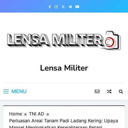
Skip
to
content
Lensa Militer
MENU
Home
TNI AD
Perluasan Areal Tanam Padi Ladang Kering: Upaya
Mansel Meningkatkan Kesejahteraan Petani