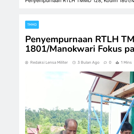
Penyempurnaan RTLH TMMD 128, Kodim 1801/Ma
TMMD
Penyempurnaan RTLH TM
1801/Manokwari Fokus pa
Redaksi Lensa Militer
3 Bulan Ago
0
1 Mins