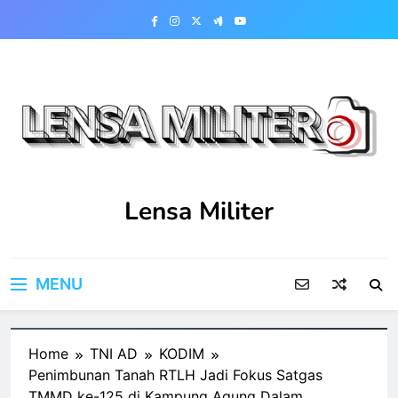
Skip
to
content
Lensa Militer
MENU
Home
TNI AD
KODIM
Penimbunan Tanah RTLH Jadi Fokus Satgas
TMMD ke-125 di Kampung Agung Dalam