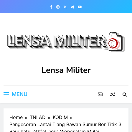
Skip
to
content
Lensa Militer
MENU
Home
TNI AD
KODIM
Pengecoran Lantai Tiang Bawah Sumur Bor Titik 3
Raudhatul Athfal Desa Wonosalam Mulai