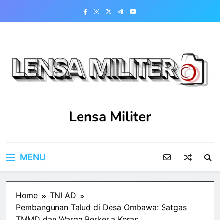
Skip
to
content
Lensa Militer
MENU
Home
TNI AD
Pembangunan Talud di Desa Ombawa: Satgas
TMMD dan Warga Berkerja Keras