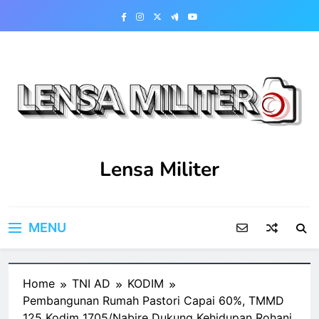
Skip
to
content
Lensa Militer
MENU
Home
TNI AD
KODIM
Pembangunan Rumah Pastori Capai 60%, TMMD
125 Kodim 1705/Nabire Dukung Kehidupan Rohani