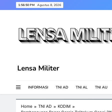
Skip
1:56:51 PM
Agustus 8, 2026
to
content
Lensa Militer
INFORMASI
TNI AD
TNI AL
TNI AU
Home
TNI AD
KODIM