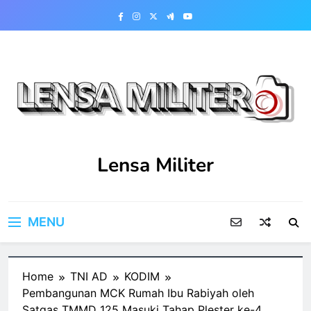
Skip
to
content
Lensa Militer
MENU
Home
TNI AD
KODIM
Pembangunan MCK Rumah Ibu Rabiyah oleh
Satgas TMMD 125 Masuki Tahap Plester ke-4