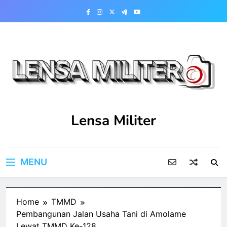
Skip
to
content
Lensa Militer
MENU
Home
TMMD
Pembangunan Jalan Usaha Tani di Amolame
Lewat TMMD Ke-128