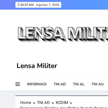
Skip
7:12:28 AM
Agustus 7, 2026
to
content
Lensa Militer
INFORMASI
TNI AD
TNI AL
TNI AU
Home
TNI AD
KODIM