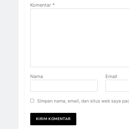
Komentar
*
Nama
Email
Simpan nama, email, dan situs web saya pa