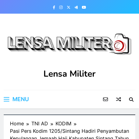
Skip
to
content
Lensa Militer
MENU
Home
TNI AD
KODIM
Pasi Pers Kodim 1205/Sintang Hadiri Penyambutan
Kepulangan Jemaah Haji Kabupaten Sintang Tahun