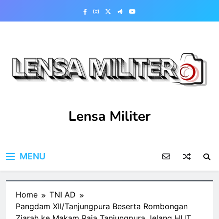
Skip
to
content
Lensa Militer
MENU
Home
TNI AD
Pangdam XII/Tanjungpura Beserta Rombongan
Ziarah ke Makam Raja Tanjungpura Jelang HUT