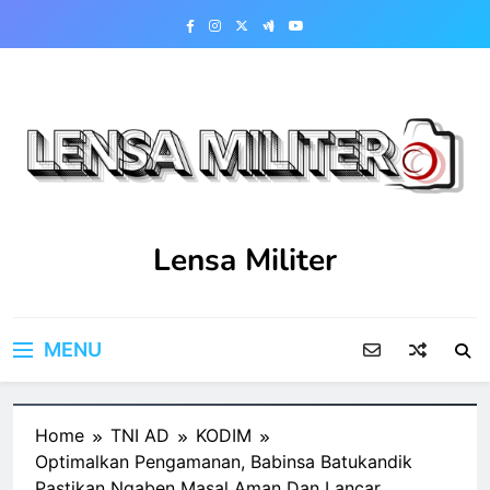
Skip
to
content
Lensa Militer
MENU
Home
TNI AD
KODIM
Optimalkan Pengamanan, Babinsa Batukandik
Pastikan Ngaben Masal Aman Dan Lancar