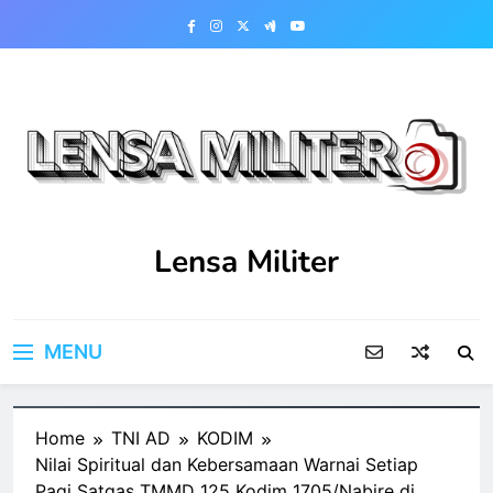
Skip
to
content
Lensa Militer
MENU
Home
TNI AD
KODIM
Nilai Spiritual dan Kebersamaan Warnai Setiap
Pagi Satgas TMMD 125 Kodim 1705/Nabire di