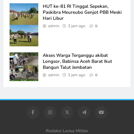
HUT ke-81 RI Tinggal Sepekan,
Paskibra Meureubo Genjot PBB Meski
Hari Libur
admin
3 jam ago
0
Akses Warga Terganggu akibat
Longsor, Babinsa Aceh Barat Ikut
Bangun Talut Jembatan
admin
3 jam ago
0
Redaksi Lensa Militer