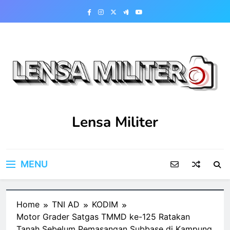
Skip
to
content
Lensa Militer
MENU
Home
TNI AD
KODIM
Motor Grader Satgas TMMD ke-125 Ratakan
Tanah Sebelum Pemasangan Subbase di Kampung