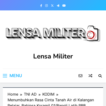
Skip
to
content
Lensa Militer
MENU
Home
TNI AD
KODIM
Menumbuhkan Rasa Cinta Tanah Air di Kalangan
Pelajar, Babinsa Koramil 01/Bangli Latih PBB