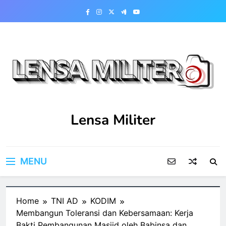
Skip
to
content
Lensa Militer
MENU
Home
TNI AD
KODIM
Membangun Toleransi dan Kebersamaan: Kerja
Bakti Pembangunan Masjid oleh Babinsa dan