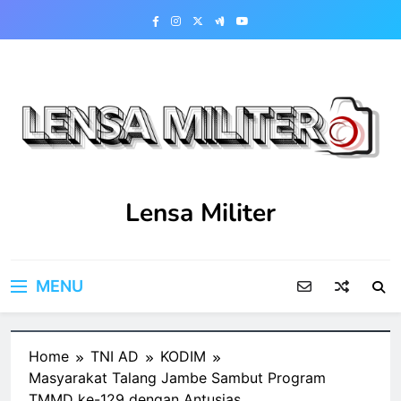
Skip
to
content
Lensa Militer
MENU
Home
TNI AD
KODIM
Masyarakat Talang Jambe Sambut Program
TMMD ke-129 dengan Antusias