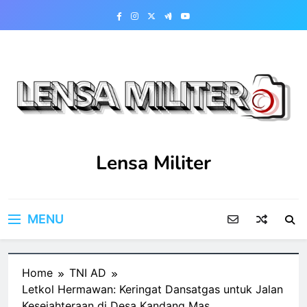
Skip
to
content
Lensa Militer
MENU
Home
TNI AD
Letkol Hermawan: Keringat Dansatgas untuk Jalan
Kesejahteraan di Desa Kandang Mas