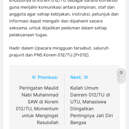
khususnya di Korem 012/TU sebagai sarana Komando
guna menjalin komunikasi antara pimpinan, staf dan
anggota agar setiap kebijakan, instruksi, petunjuk dan
informasi dapat mengalir dan dipahami secara
seksama, untuk dijadikan pedoman dalam setiap
pelaksanaan tugas.
Hadir dalam Upacara mingguan tersebut, seluruh
prajurit dan PNS Korem 012/TU.(Pr012).
Navigasi
Previous:
Next:
pos
Peringatan Maulid
Kuliah Umum
Nabi Muhammad
Danrem 012/TU di
SAW di Korem
UTU, Mahasiswa
012/TU, Momentum
Diingatkan
untuk Mengingat
Pentingnya Jati Diri
Rasulullah
Bangsa