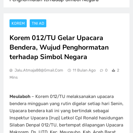
KOREM
TNI AD
Korem 012/TU Gelar Upacara
Bendera, Wujud Penghormatan
terhadap Simbol Negara
Jalu.atmaja88@gmail.com
11 Bulan Ago
0
2
Mins
Meulaboh
– Korem 012/TU melaksanakan upacara
bendera mingguan yang rutin digelar setiap hari Senin,
Upacara bendera kali ini yang bertindak sebagai
Inspektur Upacara (Irup) Letkol Cpl Ronald hasidungan
Silaban Denpal 012/TU, bertempat dilapangan Upacara
Makorem, Ds. UTD, Kec. Meureubo, Kab. Aceh Barat,