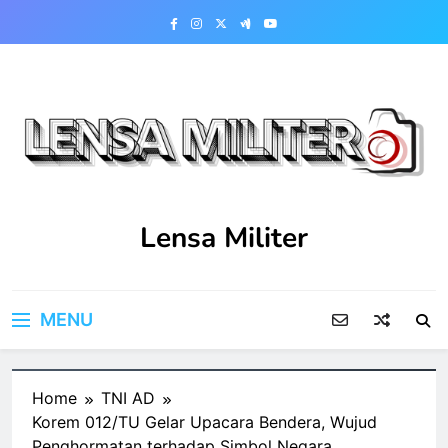
Skip
to
content
Lensa Militer
MENU
Home
TNI AD
Korem 012/TU Gelar Upacara Bendera, Wujud
Penghormatan terhadap Simbol Negara