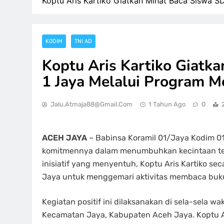
Koptu Aris Kartiko Giatkan Minat Baca Siswa SD
KODIM
TNI AD
Koptu Aris Kartiko Giatk
1 Jaya Melalui Program M
Jalu.atmaja88@gmail.com
1 Tahun Ago
0
ACEH JAYA
– Babinsa Koramil 01/Jaya Kodim 01
komitmennya dalam menumbuhkan kecintaan terh
inisiatif yang menyentuh, Koptu Aris Kartiko sec
Jaya untuk menggemari aktivitas membaca buku
Kegiatan positif ini dilaksanakan di sela-sela wa
Kecamatan Jaya, Kabupaten Aceh Jaya. Koptu A