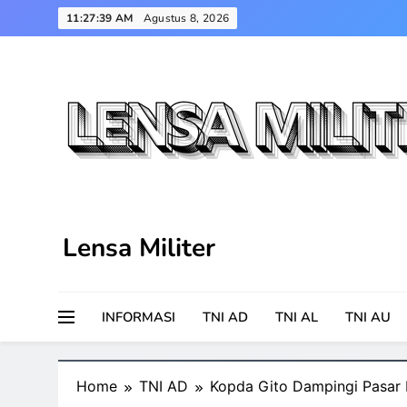
Skip
11:27:39 AM
Agustus 8, 2026
to
content
Lensa Militer
INFORMASI
TNI AD
TNI AL
TNI AU
Home
TNI AD
Kopda Gito Dampingi Pasar 