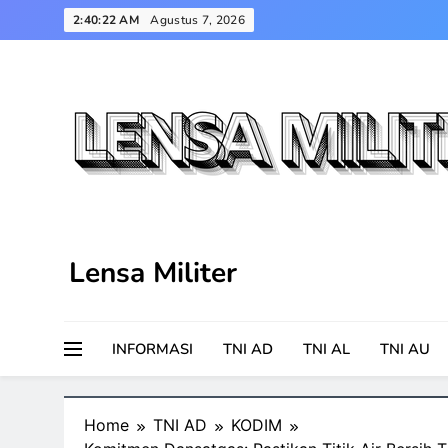
Skip
2:40:23 AM
Agustus 7, 2026
to
content
Lensa Militer
INFORMASI
TNI AD
TNI AL
TNI AU
Home
TNI AD
KODIM