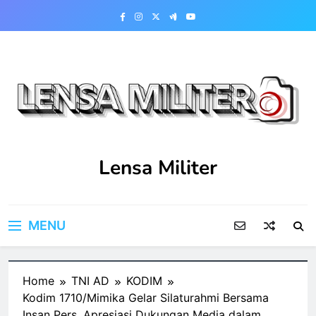
Skip
to
content
Lensa Militer
MENU
Home
TNI AD
KODIM
Kodim 1710/Mimika Gelar Silaturahmi Bersama
Insan Pers, Apresiasi Dukungan Media dalam