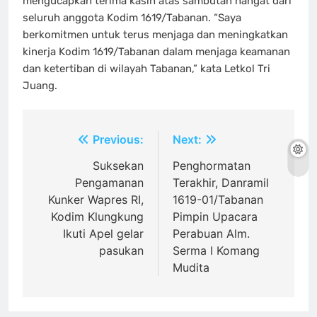
mengucapkan terima kasih atas sambutan hangat dari
seluruh anggota Kodim 1619/Tabanan. “Saya
berkomitmen untuk terus menjaga dan meningkatkan
kinerja Kodim 1619/Tabanan dalam menjaga keamanan
dan ketertiban di wilayah Tabanan,” kata Letkol Tri
Juang.
Navigasi
Previous:
Next:
pos
Suksekan
Penghormatan
Pengamanan
Terakhir, Danramil
Kunker Wapres RI,
1619-01/Tabanan
Kodim Klungkung
Pimpin Upacara
Ikuti Apel gelar
Perabuan Alm.
pasukan
Serma I Komang
Mudita