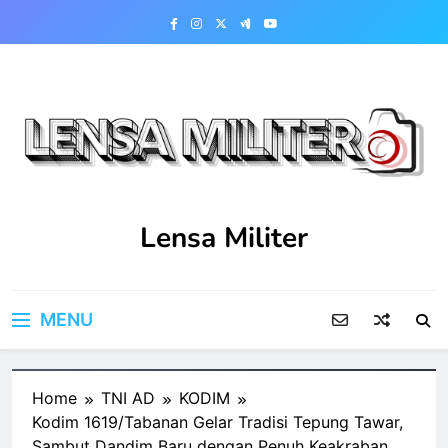
Skip
to
content
Lensa Militer
MENU
Home
TNI AD
KODIM
Kodim 1619/Tabanan Gelar Tradisi Tepung Tawar,
Sambut Dandim Baru dengan Penuh Keakraban