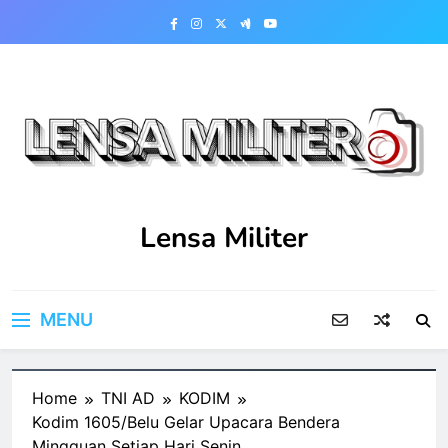
Skip
to
content
Lensa Militer
MENU
Home
TNI AD
KODIM
Kodim 1605/Belu Gelar Upacara Bendera
Mingguan Setiap Hari Senin