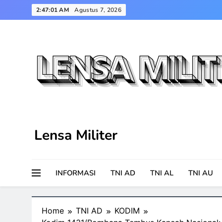
Skip
2:47:02 AM
Agustus 7, 2026
to
content
Lensa Militer
INFORMASI
TNI AD
TNI AL
TNI AU
Home
TNI AD
KODIM