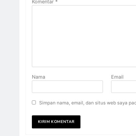
Komentar
*
Nama
Email
Simpan nama, email, dan situs web saya pa