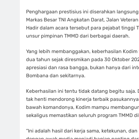
Penghargaan prestisius ini diserahkan langsung 
Markas Besar TNI Angkatan Darat, Jalan Veteran 
Hadir dalam acara tersebut para pejabat tinggi T
unsur pimpinan TMMD dari berbagai daerah.
Yang lebih membanggakan, keberhasilan Kodim 
dua tahun sejak diresmikan pada 30 Oktober 2
apresiasi dan rasa bangga, bukan hanya dari int
Bombana dan sekitarnya.
Keberhasilan ini tentu tidak datang begitu saja
tak henti mendorong kinerja terbaik pasukannya L
bawah komandonya, Kodim mampu membangun kom
sekaligus memastikan seluruh program TMMD dike
“Ini adalah hasil dari kerja sama, ketekunan, da
dengan awak media menjadi bagian penting d