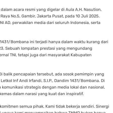
dalam acara resmi yang digelar di Aula A.H. Nasution,
Raya No.5, Gambir, Jakarta Pusat, pada 10 Juli 2025.
NI AD, perwakilan media dari seluruh Indonesia, serta
1431/Bombana ini terjadi hanya dalam waktu kurang dari
023. Sebuah lompatan prestasi yang mengundang
ernal TNI, tetapi juga dari masyarakat Kabupaten
. Di balik pencapaian tersebut, ada sosok pemimpin yang
etkol Inf Andi Irfandi, S.I.P., Dandim 1431/Bombana. Di
unikasi strategis dengan media lokal dan nasional,
mas dalam narasi yang kuat dan inspiratif.
n komitmen semua pihak. Kami tidak bekerja sendiri. Sinergi
ari upaya kami menyampaikan bahwa TMMD bukan hanya