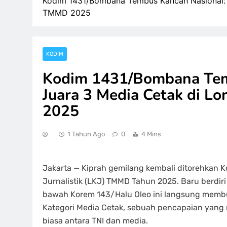
Kodim 1431/Bombana Tembus Kancah Nasional: S
TMMD 2025
KODIM
Kodim 1431/Bombana Tem
Juara 3 Media Cetak di L
2025
1 Tahun Ago
0
4 Mins
Jakarta — Kiprah gemilang kembali ditorehkan
Jurnalistik (LKJ) TMMD Tahun 2025. Baru berdiri 
bawah Korem 143/Halu Oleo ini langsung membua
Kategori Media Cetak, sebuah pencapaian yang m
biasa antara TNI dan media.