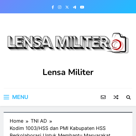
Skip
to
content
Lensa Militer
MENU
Home
TNI AD
Kodim 1003/HSS dan PMI Kabupaten HSS
Berkolaborasi Untuk Membantu Masyarakat