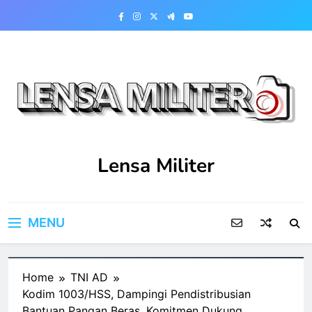
Skip
to
content
Lensa Militer
MENU
Home
TNI AD
Kodim 1003/HSS, Dampingi Pendistribusian
Bantuan Pangan Beras, Komitmen Dukung