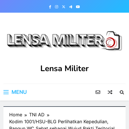
Skip
to
content
Lensa Militer
MENU
Home
TNI AD
Kodim 1001/HSU-BLG Perlihatkan Kepedulian,
Bangun WC Sehat sebagai Wujud Bakti Teritorial