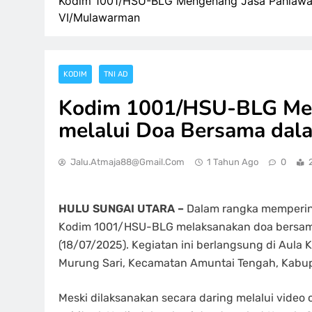
Kodim 1001/HSU-BLG Mengenang Jasa Pahlawa
VI/Mulawarman
KODIM
TNI AD
Kodim 1001/HSU-BLG Me
melalui Doa Bersama da
Jalu.atmaja88@gmail.com
1 Tahun Ago
0
HULU SUNGAI UTARA –
Dalam rangka memperin
Kodim 1001/HSU-BLG melaksanakan doa bersama 
(18/07/2025). Kegiatan ini berlangsung di Aul
Murung Sari, Kecamatan Amuntai Tengah, Kabup
Meski dilaksanakan secara daring melalui video 