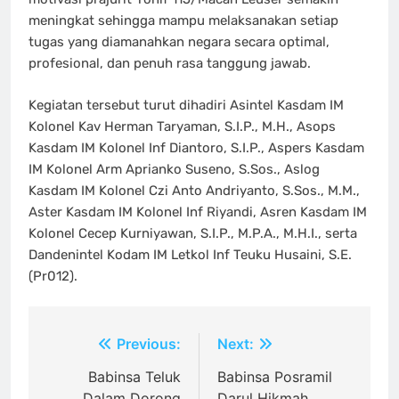
meningkat sehingga mampu melaksanakan setiap
tugas yang diamanahkan negara secara optimal,
profesional, dan penuh rasa tanggung jawab.
Kegiatan tersebut turut dihadiri Asintel Kasdam IM
Kolonel Kav Herman Taryaman, S.I.P., M.H., Asops
Kasdam IM Kolonel Inf Diantoro, S.I.P., Aspers Kasdam
IM Kolonel Arm Aprianko Suseno, S.Sos., Aslog
Kasdam IM Kolonel Czi Anto Andriyanto, S.Sos., M.M.,
Aster Kasdam IM Kolonel Inf Riyandi, Asren Kasdam IM
Kolonel Cecep Kurniyawan, S.I.P., M.P.A., M.H.I., serta
Dandenintel Kodam IM Letkol Inf Teuku Husaini, S.E.
(Pr012).
Navigasi
Previous:
Next:
pos
Babinsa Teluk
Babinsa Posramil
Dalam Dorong
Darul Hikmah