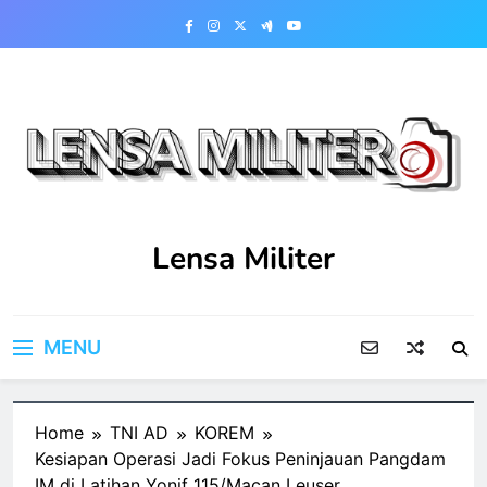
Skip
to
content
Lensa Militer
MENU
Home
TNI AD
KOREM
Kesiapan Operasi Jadi Fokus Peninjauan Pangdam
IM di Latihan Yonif 115/Macan Leuser