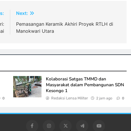
s:
Next:
i:
Pemasangan Keramik Akhiri Proyek RTLH di
ai
Manokwari Utara
Kolaborasi Satgas TMMD dan
Masyarakat dalam Pembangunan SDN
Kesongo 1
Redaksi Lensa Militer
2 jam ago
0
0