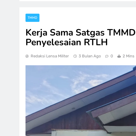
TMMD
Kerja Sama Satgas TMMD 
Penyelesaian RTLH
Redaksi Lensa Militer
3 Bulan Ago
0
2 Mins