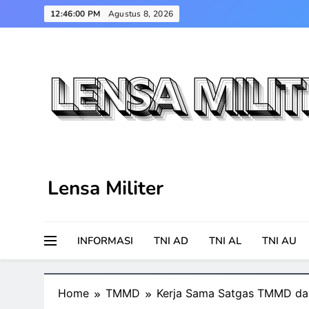
Skip
12:46:01 PM
Agustus 8, 2026
to
content
Lensa Militer
INFORMASI
TNI AD
TNI AL
TNI AU
Home
TMMD
Kerja Sama Satgas TMMD dan