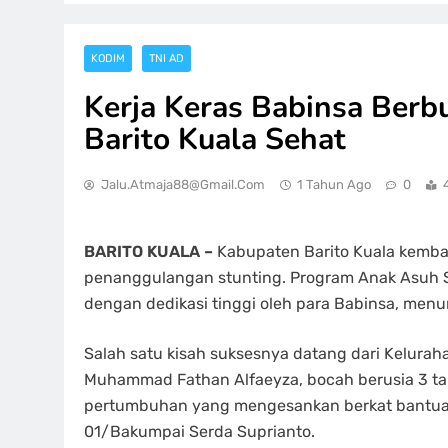
KODIM
TNI AD
Kerja Keras Babinsa Berb
Barito Kuala Sehat
Jalu.atmaja88@gmail.com
1 Tahun Ago
0
BARITO KUALA –
Kabupaten Barito Kuala kemb
penanggulangan stunting. Program Anak Asuh St
dengan dedikasi tinggi oleh para Babinsa, menun
Salah satu kisah suksesnya datang dari Kelur
Muhammad Fathan Alfaeyza, bocah berusia 3 t
pertumbuhan yang mengesankan berkat bantuan 
01/Bakumpai Serda Suprianto.