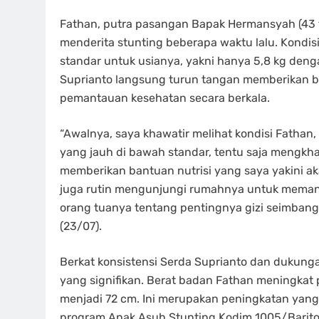
Fathan, putra pasangan Bapak Hermansyah (43 t
menderita stunting beberapa waktu lalu. Kondis
standar untuk usianya, yakni hanya 5,8 kg denga
Suprianto langsung turun tangan memberikan ba
pemantauan kesehatan secara berkala.
“Awalnya, saya khawatir melihat kondisi Fathan,
yang jauh di bawah standar, tentu saja mengkhaw
memberikan bantuan nutrisi yang saya yakini ak
juga rutin mengunjungi rumahnya untuk mema
orang tuanya tentang pentingnya gizi seimbang
(23/07).
Berkat konsistensi Serda Suprianto dan dukunga
yang signifikan. Berat badan Fathan meningkat 
menjadi 72 cm. Ini merupakan peningkatan yan
program Anak Asuh Stunting Kodim 1005/Barito