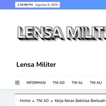
Skip
1:26:08 PM
Agustus 9, 2026
to
content
Lensa Militer
INFORMASI
TNI AD
TNI AL
TNI AU
Home
TNI AD
Kerja Keras Babinsa Berbuah 